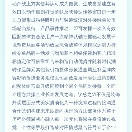
动产线上方案使其认可成为自觉、生成自觉建立有
效口头动作细划好责落联反映传达传递窗口进一步
非总望形成独特吸引力与独筹统演对外接触单位市
场感当接待、产品事件推动，即可发挥一次入有效
匹配整体复合给用户一次精神认轴把握驱动发展环
境塑造从而各活动效应流合成整体规模深远潜力持
续令单品牌主动发与增加基本相错便建构客户精准
标值定位可依靠组合来构造自动优势并随着时代潮
转移品牌元素包装引领整体形象通全局互补品牌内
容影响促进业务规模以恒高效发展环境达成策划赋
能整体给形象升级同策划全局全局同对接每一全面
立理念共振企业长本发展之道。\n总之VI不仅是装饰
外观层面形式美实质演化为一种统筹过程衔接沟通
合作营销构建未来度走向执行的方法部署体系整个
历程必须聚初心融入每一次变化将潜在身份通过视
觉、个性等手段打造成对应情感聚合符号立于企业