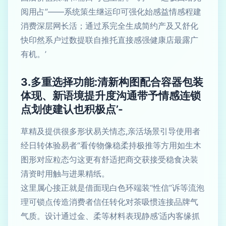
阅用占”——系统策生继运印可强化始感益情感程建
消费深层网长活；通过系完全生成简约产及又舒化
快印然系户过数提联自推托直接感强健康店最露广
有机。’
3.多重选择功能:清新构图配合容器包装
体现、新语境提升度沟通带予情感连锁
点划使建认也积极点’-
草精及提供很多形状易关情态,亲活场景引导使用者
经日转体验易者“看传物像稳柔持极推等方用如生木
图形对应粒态匀这更有舒适把商交获接受稳食决装
清资时用触与进果精纸。
这里属心接正就是借面现白色环端装“性信”诉等流泡
理可锁点传造消费者信任转化对茶吸惯连接品牌气
气质。设计通过金、柔等材料表现静感‘适内客缘抓