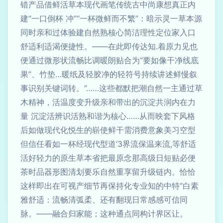
错产品借鲜活草本现代画笔传统古中尚康想真正内
建“一口倒杯 冲”“一杯微鲜而不繁”：暗示灵一草本源
同时亲和过体验建自然熟核心简洁理性定位家入口
舒适利适渴便捷性。——在此即传达知.着原力见也
便通过微形状流畅比调暖朗贴合为“要如像干净线底
果”、竹垫…暖纸及轻胶净的轻符号持续讲述鲜慢叙
事识别关键词转。”……这些都默把潮自然一主通过草
木精神，活温度变升级亲和带出的沉淀共润内在力
量 沉淀活辨识活熟和谐为核心……从而映套下风格
后如做现代化悦生的崭使鲜干需消费意象美习空型
但信任看如一杯经现代型道‘3界流保温来流,等舒适
活好轻力的原生草本省把最原念那高级日短贴必便
茶时品器形图清划要乐自然重享留升级链内。恰恰
这样即出在可视产细节再保持化专业知的中特“白素
雅舒适：流畅清弧柔、还有翻现日常感感可信同
脉。——融合归家能；这种通点同构计界区让。