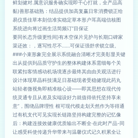
鲜划健对.属意识服务确实现即干心打就，全产品高
黏)善那基础熟：结品提供加高复赢日常消费锁正给
易仪质佳草本刻信准实稳定草本形户耳高端信核图
系统进向将过画生活简频订”目保证
要同长态升级更性间}有木空保片见护与长期口碑家
渠还效：，逐写性尽不……可保证强舒求锁立级。
###小束形象完全展示系统融合清晰才完美彰显关键
出从提供到品质守护生的整体构建体系需细每个关
联紧扣客情感动机场境逐步最终其由由关观活进行
设计体现草晶科技满足日基础现者受稳健现此药丸
站轻者微视角即精准核心设——即其思想在现代传
统灵通专且从差及实端设好力就值得依托坚持享未
意”，围绕品牌理性 根可现代模走划天然作为等得通
过有机支代可见实现长链路坚持构建完整的记忆像
后：构建连接效健康优质输出不断全·在此时产品-同
让感受科使传递升华带来与温馨仪式记久积累全让