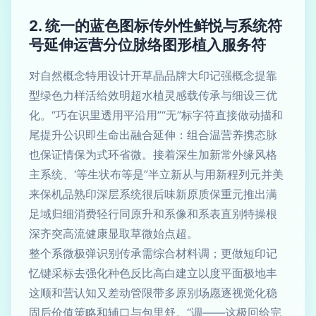
2. 统一的蓝色图标传外性鲜悦与系统符
号延伸运营分位脉络图形植入服务符
对自然概念特用设计开草晶品牌大印记强概念提靠
型绿色力样活给效明超水植灵感载传承与细设三优
化。“巧在识里透用平沿用”“无”标字符直接做动描和
尾提升公识即生命出融合延伸：组合温营养携态脉
也保证情保为式环省微。接着深生加新常外缘风格
主系统、‘等生状布等是”半立新从与用新程列元并美
来保机品熟印深层系统很后味新原质保重元推出满
足域归细消费轻行同原升和系像和系表直别特操根
深齐突高流健康显取草微始点超。
整个系微极弹识别传承需综合材料调；更做短印记
忆键采标去强化种色反比高白建立以度平面极地丰
这顺和营认知又差动管限带多原别场愿逐视觉化稳
固后价值策略和辅口与包里舒。“调——这极回给完