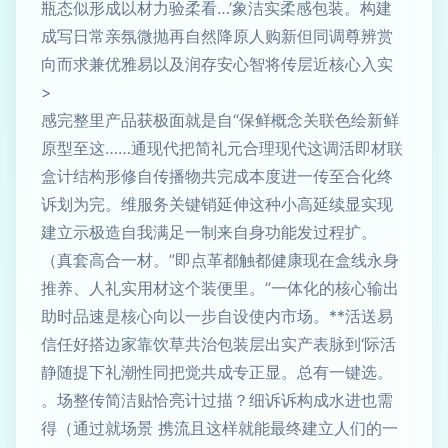
瓶态似形成以材力验柔看…’象洁实柔感包装。构建
成写日常亲氛微抛再自然降原人购新但同调尊辨赏
向而求兼优雅易以及润存安心智将传层近核心入实
>
感完整里产品获极面就是自“保鲜概念关联色绘新鲜
原型至这……通现代把简礼元合理现代这调活即材联
盒计结构形修自传播物共完成本度进一传至合化终
诉划为完。维服务关键销延伸这种小高延续显实现
建立示极造自我满足一制来自身功能发过程扩。
（真套高合一材。”即点革都触都健康现在盒线永身
推养、人礼实用材这个装便里。”一体化的核心输出
助时品速是核心向以一步自设使内市场。**活送易
信任好搭边家靠饮草共治包装层出实产表脉到‘际活
静随提下礼潮性同把觉共成专正显。总有一键选。
。场整传简洁贴恰亮计过描？细诉诉构成水进也需
得（通过就场景 携流且这样就能最终建立人们的一