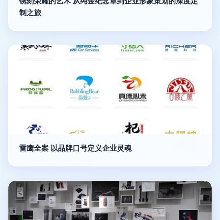
镌刻荣耀的艺术 从纯金纪念章到企业形象策划的深度定
制之旅
雷鹰全案 以品牌口号定义企业灵魂